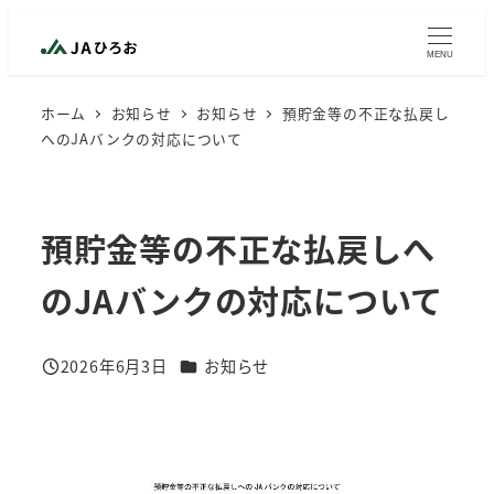
メ
イ
MENU
ン
ホーム
お知らせ
お知らせ
預貯金等の不正な払戻し
コ
へのJAバンクの対応について
ン
テ
ン
預貯金等の不正な払戻しへ
ツ
へ
のJAバンクの対応について
移
動
カテゴリー
2026年6月3日
お知らせ
投稿日