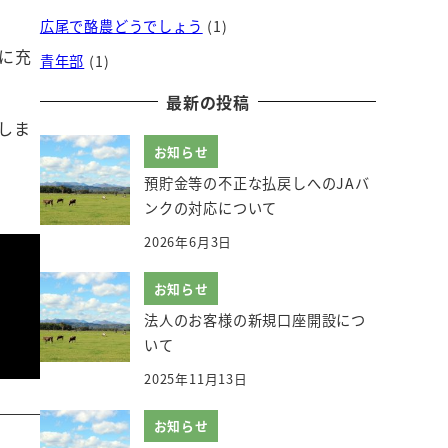
広尾で酪農どうでしょう
(1)
に充
青年部
(1)
最新の投稿
しま
お知らせ
預貯金等の不正な払戻しへのJAバ
ンクの対応について
2026年6月3日
お知らせ
法人のお客様の新規口座開設につ
いて
2025年11月13日
お知らせ