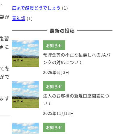
た。
広尾で酪農どうでしょう
(1)
望が
青年部
(1)
最新の投稿
復習
お知らせ
更に
預貯金等の不正な払戻しへのJAバ
ンクの対応について
て冬
2026年6月3日
がで
お知らせ
法人のお客様の新規口座開設につ
ます
いて
2025年11月13日
お知らせ