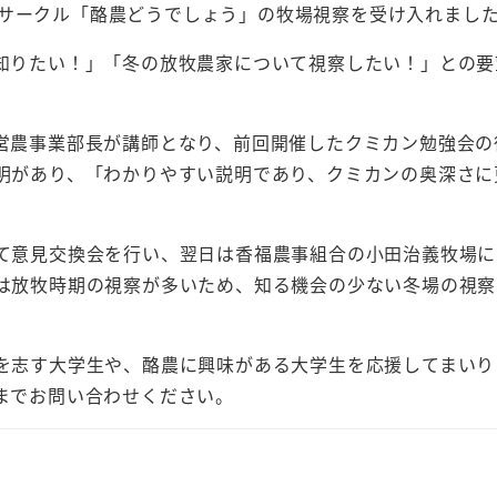
酪農サークル「酪農どうでしょう」の牧場視察を受け入れまし
知りたい！」「冬の放牧農家について視察したい！」との要
営農事業部長が講師となり、前回開催したクミカン勉強会の
明があり、「わかりやすい説明であり、クミカンの奥深さに
て意見交換会を行い、翌日は香福農事組合の小田治義牧場に
は放牧時期の視察が多いため、知る機会の少ない冬場の視察
を志す大学生や、酪農に興味がある大学生を応援してまいり
までお問い合わせください。