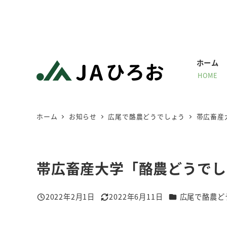
メ
イ
ン
コ
ホーム
ン
HOME
テ
ン
ツ
ホーム
お知らせ
広尾で酪農どうでしょう
帯広畜産
へ
移
動
帯広畜産大学「酪農どうでし
カテゴリー
2022年2月1日
2022年6月11日
広尾で酪農ど
投稿日
更新日