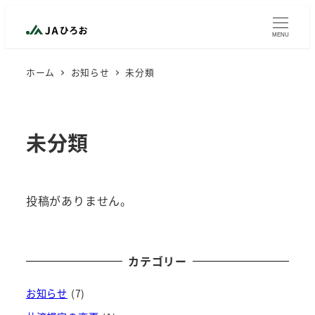
メ
イ
MENU
ン
ホーム
お知らせ
未分類
コ
ン
テ
ン
未分類
ツ
へ
移
投稿がありません。
動
カテゴリー
お知らせ
(7)