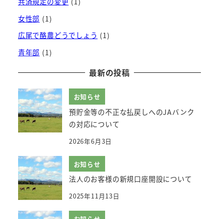
共済規定の変更
(1)
女性部
(1)
広尾で酪農どうでしょう
(1)
青年部
(1)
最新の
投稿
お知らせ
預貯金等の不正な払戻しへのJAバンク
の対応について
2026年6月3日
お知らせ
法人のお客様の新規口座開設について
2025年11月13日
お知らせ